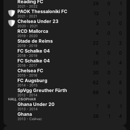
Reading FC
29
0
1
2021 - 2022
PAOK Thessaloniki FC
13
1
0
2021 - 2021
Chelsea Under 23
3
0
0
2020 - 2021
RCD Mallorca
4
0
0
2019 - 2020
Stade de Reims
22
2
2
2019 - 2019
FC Schalke 04
6
0
0
2018 - 2019
FC Schalke 04
26
0
4
2016 - 2017
Chelsea FC
30
0
2
2015 - 2016
FC Augsburg
62
0
8
2014 - 2015
SpVgg Greuther Fürth
88
4
0
2012 - 2014
НАЦ. СБОРНАЯ
Ghana Under 20
7
0
1
2013 - 2014
Ghana
38
1
4
2013 - Сейчас