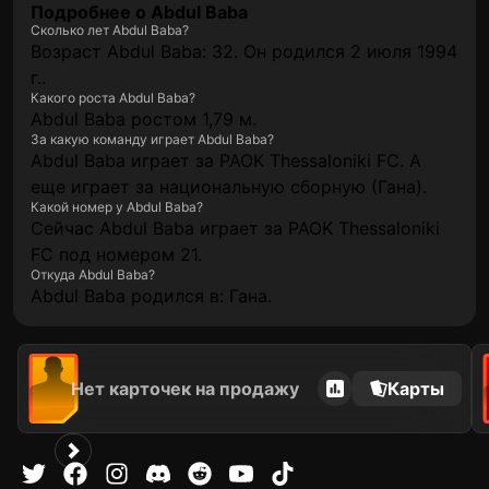
Подробнее о Abdul Baba
Сколько лет Abdul Baba?
Возраст Abdul Baba: 32. Он родился 2 июля 1994
г..
Какого роста Abdul Baba?
Abdul Baba ростом 1,79 м.
За какую команду играет Abdul Baba?
Abdul Baba играет за PAOK Thessaloniki FC. А
еще играет за национальную сборную (Гана).
Какой номер у Abdul Baba?
Сейчас Abdul Baba играет за PAOK Thessaloniki
FC под номером 21.
Откуда Abdul Baba?
Abdul Baba родился в: Гана.
Нет карточек на продажу
Карты