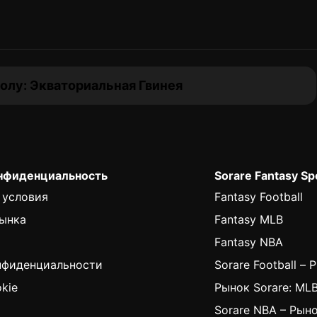
олу: Экваториальная Гвинея
онфиденциальность
Sorare Fantasy Sp
 условия
Fantasy Football
ынка
Fantasy MLB
Fantasy NBA
нфиденциальности
Sorare Football – 
kie
Рынок Sorare: ML
Sorare NBA – Рын