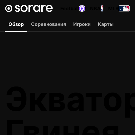
Football
NBA
MLB
Обзор
Соревнования
Игроки
Карты
Эквато
Гвинея