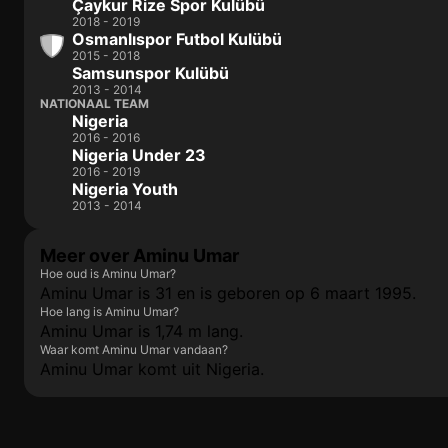
Çaykur Rize Spor Kulübü
2018 - 2019
Osmanlıspor Futbol Kulübü
2015 - 2018
Samsunspor Kulübü
2013 - 2014
NATIONAAL TEAM
Nigeria
2016 - 2016
Nigeria Under 23
2016 - 2019
Nigeria Youth
2013 - 2014
Meer over Aminu Umar
Hoe oud is Aminu Umar?
Aminu Umar is 31 en is geboren op 6 maart 1995.
Hoe lang is Aminu Umar?
Aminu Umar is 1,74 m lang.
Waar komt Aminu Umar vandaan?
Aminu Umar komt uit Nigeria.