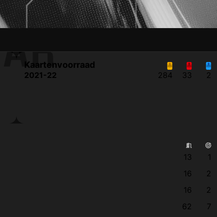
MAR
Kaartenvoorraad
2021-22
284
33
2
13
1
16
2
16
2
62
7