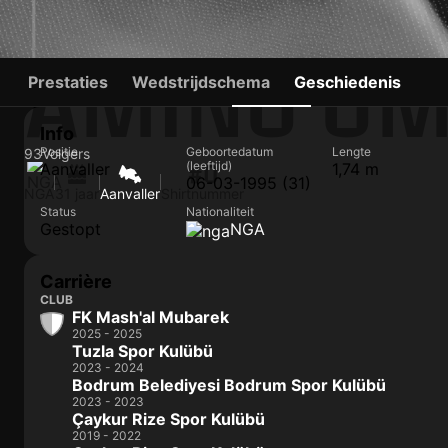
AMINU U
Prestaties
Wedstrijdschema
Geschiedenis
Info
Positie
Geboortedatum
Lengte
93
Volgers
(leeftijd)
Aanvaller
1,74 m
#0
06-03-1995 (31)
NGA
31 jaar
Aanvaller
Shirtnummer
Status
Nationaliteit
Gestopt
NGA
Carrière
CLUB
FK Mash'al Mubarek
2025 - 2025
Tuzla Spor Kulübü
2023 - 2024
Bodrum Belediyesi Bodrum Spor Kulübü
2023 - 2023
Çaykur Rize Spor Kulübü
2019 - 2022