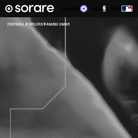
Football
NBA
MLB
FOOTBALL
SPELERS
AMINU UMAR