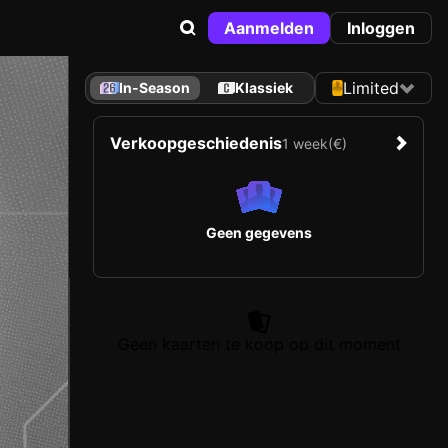
Aanmelden
Inloggen
Limited
In-Season
Klassiek
Verkoopgeschiedenis
1 week
(€)
Geen gegevens
Geen kaarten te koop op dit moment