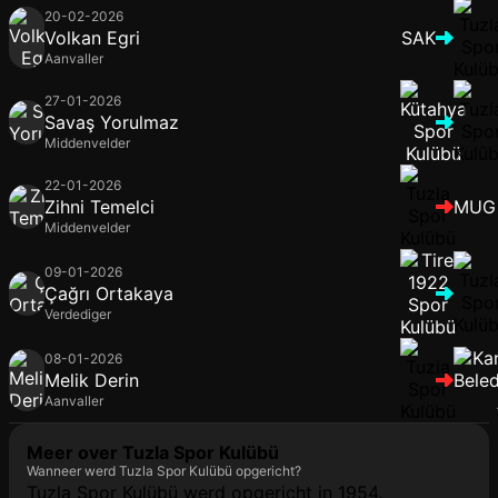
20-02-2026
Volkan Egri
SAK
Aanvaller
27-01-2026
Savaş Yorulmaz
Middenvelder
22-01-2026
Zihni Temelci
MUG
Middenvelder
09-01-2026
Çağrı Ortakaya
Verdediger
08-01-2026
Melik Derin
Aanvaller
Meer over Tuzla Spor Kulübü
Wanneer werd Tuzla Spor Kulübü opgericht?
Tuzla Spor Kulübü werd opgericht in 1954.