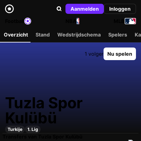
Aanmelden
Inloggen
Football
NBA
MLB
Overzicht
Stand
Wedstrijdschema
Spelers
Ka
1 volger
Nu spelen
Tuzla Spor
Kulübü
Turkije
1. Lig
Transfers van Tuzla Spor Kulübü