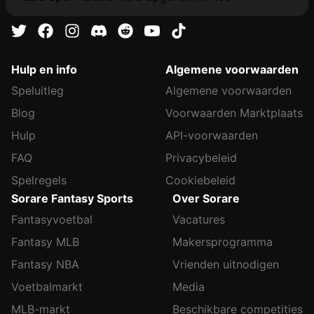
Hulp en info
Algemene voorwaarden
Speluitleg
Algemene voorwaarden
Blog
Voorwaarden Marktplaats
Hulp
API-voorwaarden
FAQ
Privacybeleid
Spelregels
Cookiebeleid
Sorare Fantasy Sports
Over Sorare
Fantasyvoetbal
Vacatures
Fantasy MLB
Makersprogramma
Fantasy NBA
Vrienden uitnodigen
Voetbalmarkt
Media
MLB-markt
Beschikbare competities