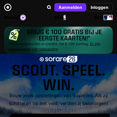
Aanmelden
Inloggen
Football
NBA
MLB
KRIJG € 100 GRATIS BIJ JE
EERSTE KAARTEN!*
*50% aangeboden in credits, tot € 100 korting.
Er zijn
voorwaarden van toepassing
SCOUT. SPEEL.
WIN.
Bouw jouw opstellingen van 5 spelers. Als zij
schitteren op het veld, verdien jij beloningen!