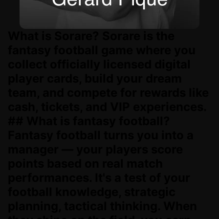
What is Sorare? Sorare is the
fantasy football game where you
collect officially licensed digital
player cards, build your dream
team, and compete for rewards like
cash, tickets, and VIP experiences.
## What is fantasy football?
Fantasy football turns you into a
manager — your players score
points based on real match
performances. It's a test of your
football knowledge, strategic
planning, tactical thinking. When