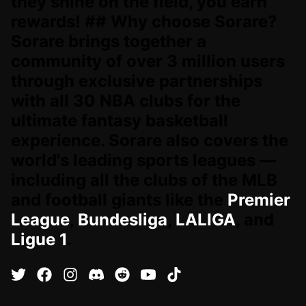
they shine on the field, you earn
rewards! ## Why choose Sorare?
Sorare brings together a
community of over 3 million users
through exclusive partnerships
with all 30 NBA clubs for the
ultimate fantasy basketball
experience. Sorare also covers the
world's leading sports leagues —
including all the clubs of the MLB
and football giants like the
Premier
League
,
Bundesliga
,
LALIGA
, and
Ligue 1
.