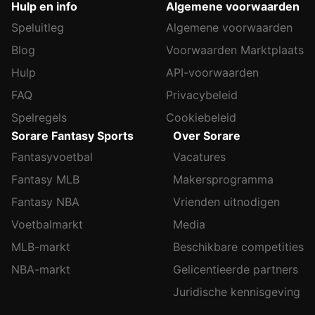
Hulp en info
Algemene voorwaarden
Speluitleg
Algemene voorwaarden
Blog
Voorwaarden Marktplaats
Hulp
API-voorwaarden
FAQ
Privacybeleid
Spelregels
Cookiebeleid
Sorare Fantasy Sports
Over Sorare
Fantasyvoetbal
Vacatures
Fantasy MLB
Makersprogramma
Fantasy NBA
Vrienden uitnodigen
Voetbalmarkt
Media
MLB-markt
Beschikbare competities
NBA-markt
Gelicentieerde partners
Juridische kennisgeving