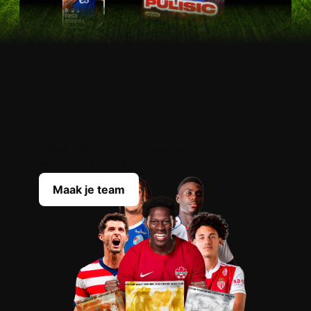
OPEN
JE
PACKS
Scout elke dag de beste spelers om je team
compleet te maken
Maak je team