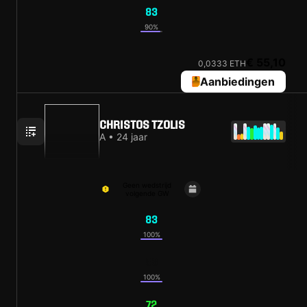
83
90%
€ 55,10
0,0333 ETH
Aanbiedingen
CHRISTOS TZOLIS
A • 24 jaar
Geen wedstrijd
volgende GW
83
100%
83
100%
72