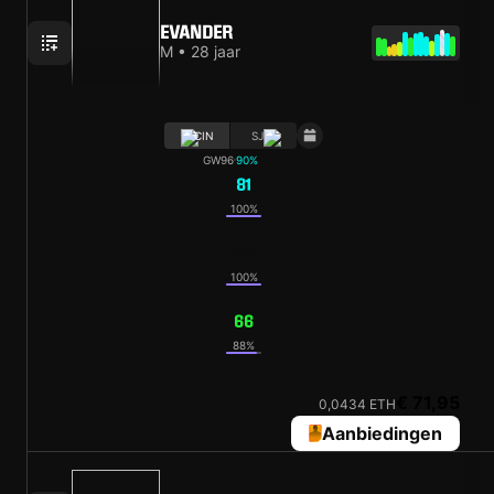
EVANDER
M • 28 jaar
CIN
SJ
GW96
90%
81
100%
82
100%
66
88%
€ 71,95
0,0434 ETH
Aanbiedingen