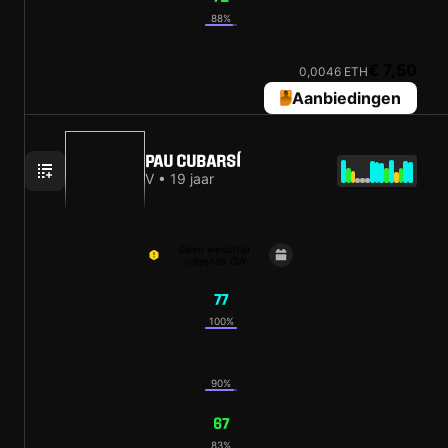
88%
€ 7,50
0,0046 ETH
Aanbiedingen
PAU CUBARSÍ
V • 19 jaar
Geen wedstrijd
volgende GW
77
100%
76
90%
67
83%