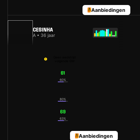
Aanbiedingen
CESINHA
A • 36 jaar
Geen wedstrijd
volgende GW
61
60%
77
80%
69
63%
Aanbiedingen