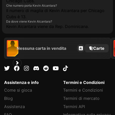
Chicago Cubs.
Che numero porta Kevin Alcantara?
Il numero di maglia di Kevin Alcantara per Chicago
Cubs è 13.
Da dove viene Kevin Alcantara?
Kevin Alcantara viene da Rep. Dominicana.
Nessuna carta in vendita
Carte
Assistenza e info
Termini e Condizioni
Come si gioca
Termini e Condizioni
Blog
Termini di mercato
Assistenza
Termini API
FAQ
Informativa sulla privacy