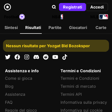
Registrati
Accedi
Football
NBA
MLB
Sintesi
Risultati
Partite
Giocatori
Carte
Nessun risultato per Yozgat Bld Bozokspor
Assistenza e info
Termini e Condizioni
Come si gioca
Termini e Condizioni
Blog
Termini di mercato
Assistenza
Termini API
FAQ
Informativa sulla privacy
Regole del gioco
Informativa sui cookie