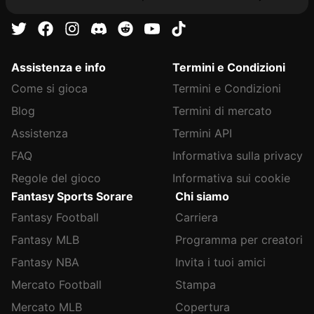
Assistenza e info
Termini e Condizioni
Come si gioca
Termini e Condizioni
Blog
Termini di mercato
Assistenza
Termini API
FAQ
Informativa sulla privacy
Regole del gioco
Informativa sui cookie
Fantasy Sports Sorare
Chi siamo
Fantasy Football
Carriera
Fantasy MLB
Programma per creatori
Fantasy NBA
Invita i tuoi amici
Mercato Football
Stampa
Mercato MLB
Copertura