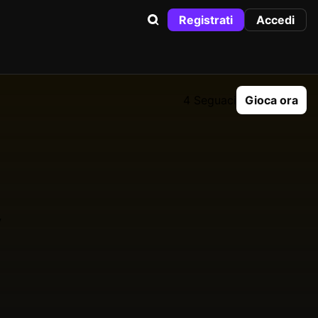
Registrati
Accedi
4 Seguaci
Gioca ora
y