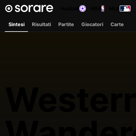
Football
NBA
MLB
Sintesi
Risultati
Partite
Giocatori
Carte
Wester
Wander