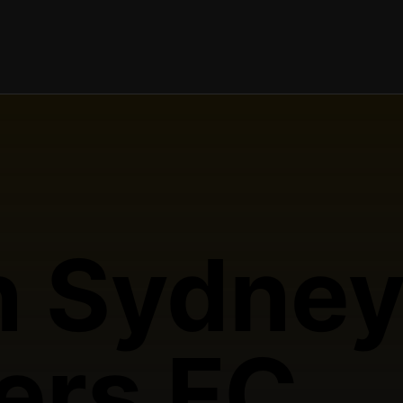
n Sydne
ers FC