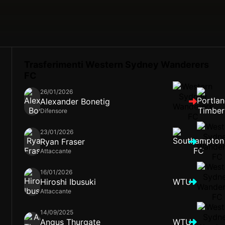
Trasferimenti Western Sydney Wanderers
FC
26/01/2026
Alexander Bonetig
Difensore
23/01/2026
Ryan Fraser
Attaccante
16/01/2026
Hiroshi Ibusuki
WTU
Attaccante
14/09/2025
Angus Thurgate
WTU