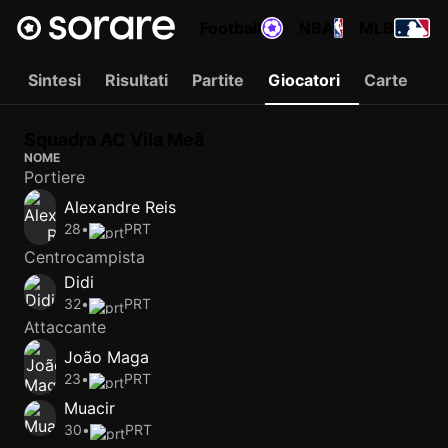
Football
NBA
MLB
Sintesi
Risultati
Partite
Giocatori
Carte
Squadra AC Vila Meã
NOME
Portiere
Alexandre Reis
28
•
PRT
Centrocampista
Didi
32
•
PRT
Attaccante
João Maga
23
•
PRT
Muacir
30
•
PRT