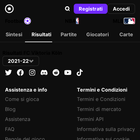
Registrati
Accedi
Football
NBA
MLB
Sintesi
Risultati
Partite
Giocatori
Carte
Risultati FC Viktoria Köln
2021-22
Assistenza e info
Termini e Condizioni
Come si gioca
Termini e Condizioni
Blog
Termini di mercato
Assistenza
Termini API
FAQ
Informativa sulla privacy
Regole del gioco
Informativa sui cookie