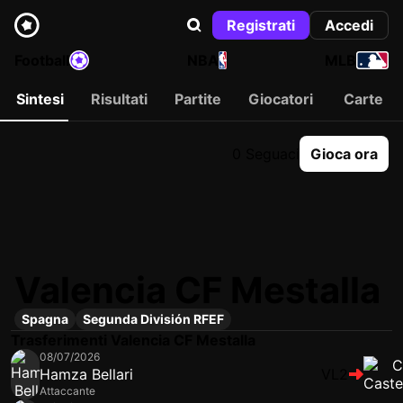
Registrati
Accedi
Football
NBA
MLB
Sintesi
Risultati
Partite
Giocatori
Carte
0 Seguaci
Gioca ora
Valencia CF Mestalla
Spagna
Segunda División RFEF
Trasferimenti Valencia CF Mestalla
08/07/2026
Hamza Bellari
VL2
Attaccante