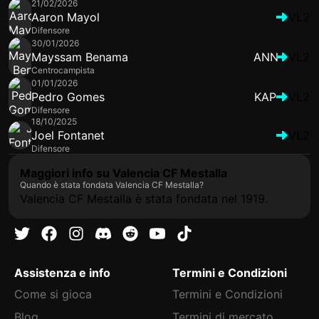
21/02/2026
Aaron Mayol
VL2
Difensore
30/01/2026
Mayssam Benama
ANN
VL2
Centrocampista
01/01/2026
Pedro Gomes
KAP
VL2
Difensore
18/10/2025
Joel Fontanet
VL2
Difensore
Maggiori info su Valencia CF Mestalla
Quando è stata fondata Valencia CF Mestalla?
Valencia CF Mestalla è stata fondata nel 1919.
Assistenza e info
Termini e Condizioni
Come si gioca
Termini e Condizioni
Blog
Termini di mercato