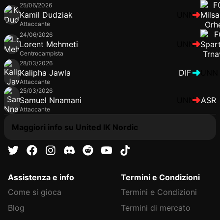
25/06/2026
Kamil Dudziak
UNN
Attaccante
24/06/2026
Lorent Mehmeti
UNN
Centrocampista
28/03/2026
Kalipha Jawla
DIF
UNN
Attaccante
25/03/2026
Samuel Nnamani
UNN
ASR
Attaccante
Maggiori info su United IK Nordic
Assistenza e info
Termini e Condizioni
Come si gioca
Termini e Condizioni
Blog
Termini di mercato