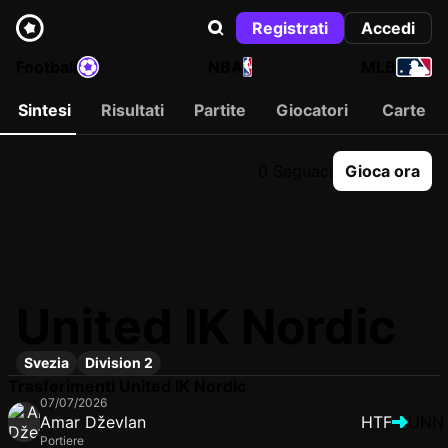
Registrati
Accedi
Football
NBA
MLB
Sintesi
Risultati
Partite
Giocatori
Carte
0 Seguaci
Gioca ora
United IK Nordic
Svezia
Division 2
Trasferimenti United IK Nordic
07/07/2026
Amar Dževlan
HTF
UNN
Portiere