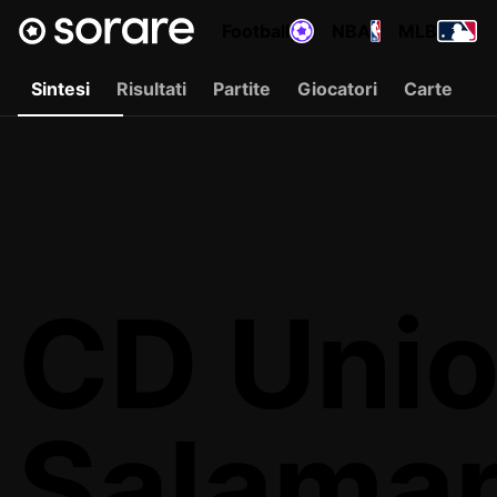
Football
NBA
MLB
Sintesi
Risultati
Partite
Giocatori
Carte
CD Unio
Salama