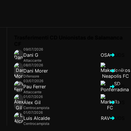
Trasferimenti CD Unionistas de Salamanca
CF
09/07/2026
Dani G
OSA
UDS
Attaccante
08/07/2026
Dani Morer
UDS
Difensore
03/07/2026
Pau Ferrer
UDS
Attaccante
01/07/2026
Álex Gil
UDS
Centrocampista
01/07/2026
Luis Alcalde
RAV
UDS
Centrocampista