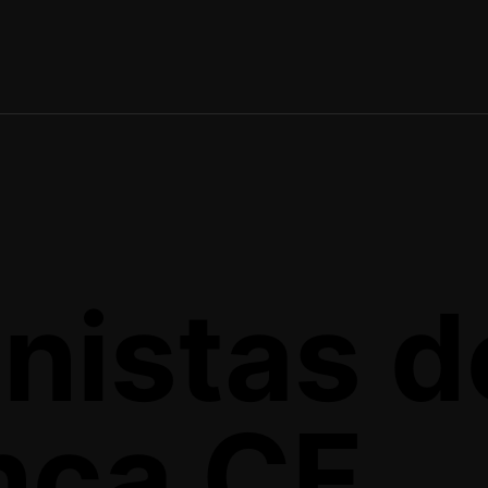
nistas d
nca CF