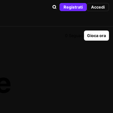
Registrati
Accedi
0 Seguaci
Gioca ora
e