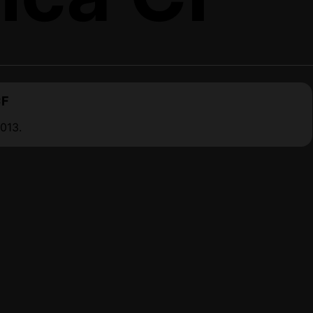
CF
013.