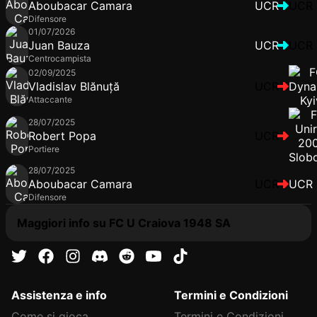
Aboubacar Camara
UCR
UCR
Difensore
01/07/2026
Juan Bauza
UCR
UCR
Centrocampista
02/09/2025
Vladislav Blănuță
UCR
Attaccante
28/07/2025
Robert Popa
UCR
Portiere
28/07/2025
Aboubacar Camara
UCR
UCR
Difensore
Maggiori info su FC U Craiova 1948 SA
Assistenza e info
Termini e Condizioni
Come si gioca
Termini e Condizioni