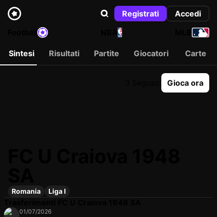
Registrati
Accedi
Football
NBA
MLB
Sintesi
Risultati
Partite
Giocatori
Carte
3 Seguaci
Gioca ora
FC U Craiova 1948
SA
Romania
Liga I
Trasferimenti FC U Craiova 1948 SA
01/07/2026