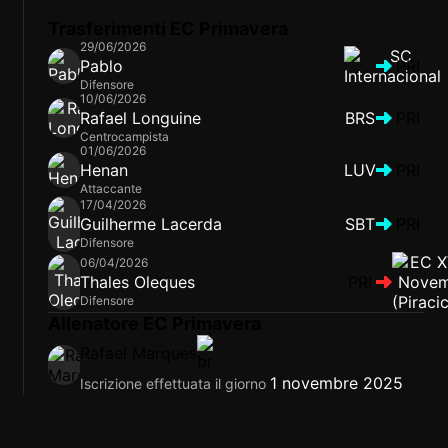
Trasferimenti EC Primavera
29/06/2026
Pablo
PRI
Difensore
10/06/2026
Rafael Longuine
BRS
PRI
Centrocampista
01/06/2026
Henan
LUV
PRI
Attaccante
17/04/2026
Guilherme Lacerda
SBT
PRI
Difensore
06/04/2026
Thales Oleques
PRI
Difensore
Allenatore EC Primavera
Rafael Marques
1 novembre 2025
Iscrizione effettuata il giorno