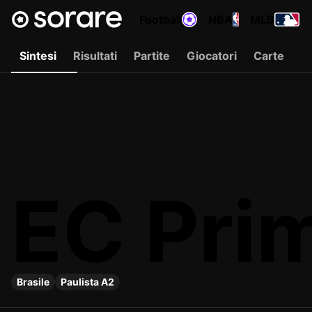
Football
NBA
MLB
Sintesi
Risultati
Partite
Giocatori
Carte
EC Pri
Brasile
Paulista A2