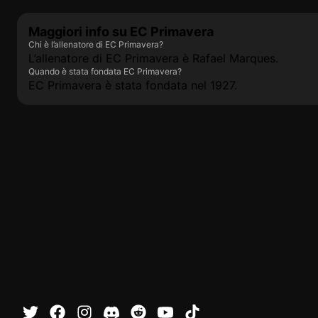
Maggiori info su EC Primavera
Chi è l’allenatore di EC Primavera?
L’allenatore di EC Primavera è Rafael Marques.
Quando è stata fondata EC Primavera?
EC Primavera è stata fondata nel 1927.