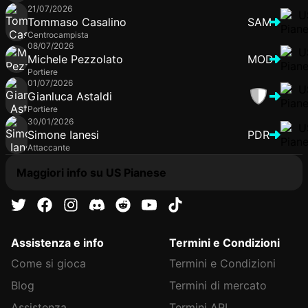
21/07/2026
Tommaso Casalino
SAM
Centrocampista
08/07/2026
Michele Pezzolato
MOD
Portiere
01/07/2026
Gianluca Astaldi
Portiere
30/01/2026
Simone Ianesi
PDR
Attaccante
Maggiori info su US Pianese
Assistenza e info
Termini e Condizioni
Come si gioca
Termini e Condizioni
Blog
Termini di mercato
Assistenza
Termini API