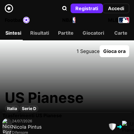
Registrati
Accedi
Football
NBA
MLB
Sintesi
Risultati
Partite
Giocatori
Carte
1 Seguace
Gioca ora
US Pianese
Italia
Serie D
Trasferimenti US Pianese
24/07/2026
Nicola Pintus
Difensore