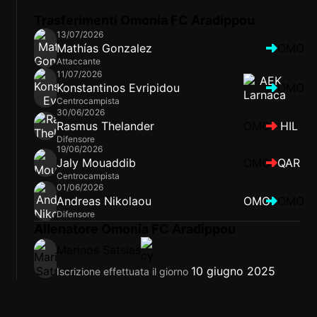
Trasferimenti Omonia FC Aradippou
13/07/2026
Mathías Gonzalez
OMO
Attaccante
11/07/2026
Konstantinos Evripidou
OMO
Centrocampista
30/06/2026
Rasmus Thelander
OMO
HIL
Difensore
19/06/2026
Jaly Mouaddib
OMO
QAR
Centrocampista
01/06/2026
Andreas Nikolaou
OMO
OMO
Difensore
Allenatore Omonia FC Aradippou
Marinos Satsias
10 giugno 2025
Iscrizione effettuata il giorno