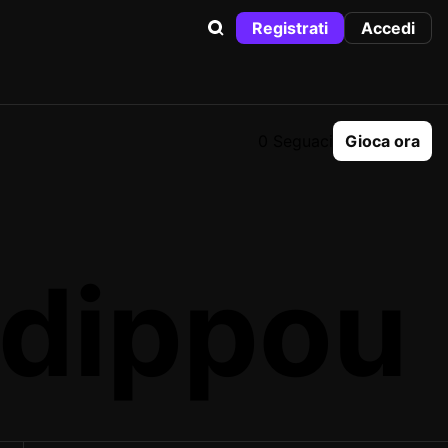
Registrati
Accedi
0 Seguaci
Gioca ora
adippou