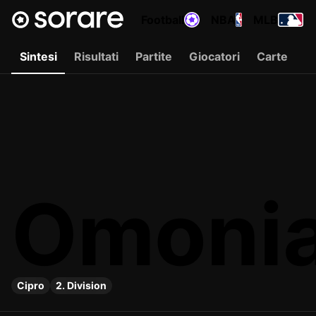
Football
NBA
MLB
Sintesi
Risultati
Partite
Giocatori
Carte
Omonia
Cipro
2. Division