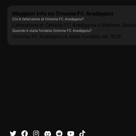
Maggiori info su Omonia FC Aradippou
Chi è l’allenatore di Omonia FC Aradippou?
L’allenatore di Omonia FC Aradippou è Marinos Satsia
Quando è stata fondata Omonia FC Aradippou?
Omonia FC Aradippou è stata fondata nel 1929.