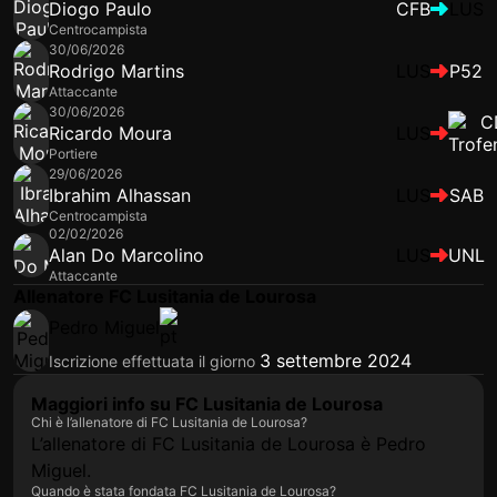
Diogo Paulo
CFB
LUS
Centrocampista
30/06/2026
Rodrigo Martins
LUS
P52
Attaccante
30/06/2026
Ricardo Moura
LUS
Portiere
29/06/2026
Ibrahim Alhassan
LUS
SAB
Centrocampista
02/02/2026
Alan Do Marcolino
LUS
UNL
Attaccante
Allenatore FC Lusitania de Lourosa
Pedro Miguel
3 settembre 2024
Iscrizione effettuata il giorno
Maggiori info su FC Lusitania de Lourosa
Chi è l’allenatore di FC Lusitania de Lourosa?
L’allenatore di FC Lusitania de Lourosa è Pedro
Miguel.
Quando è stata fondata FC Lusitania de Lourosa?