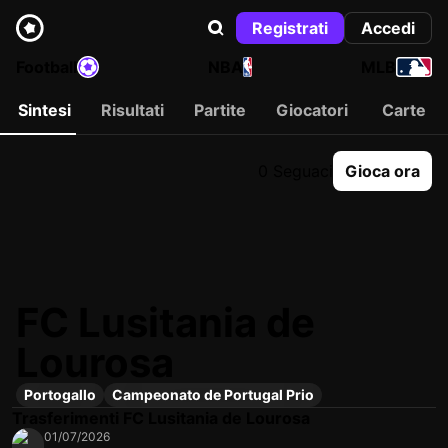
Registrati
Accedi
Football
NBA
MLB
Sintesi
Risultati
Partite
Giocatori
Carte
0 Seguaci
Gioca ora
FC Lusitania de
Lourosa
Portogallo
Campeonato de Portugal Prio
Trasferimenti FC Lusitania de Lourosa
01/07/2026