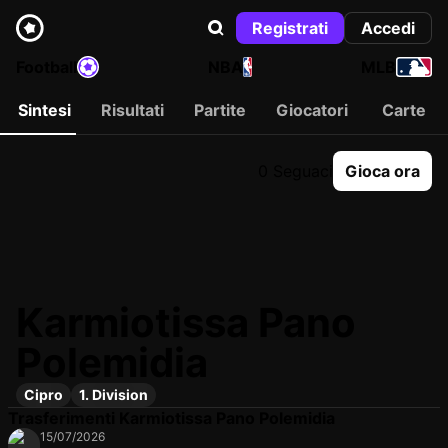
Registrati
Accedi
Football
NBA
MLB
Sintesi
Risultati
Partite
Giocatori
Carte
0 Seguaci
Gioca ora
Karmiotissa Pano
Polemidia
Cipro
1. Division
Trasferimenti Karmiotissa Pano Polemidia
15/07/2026