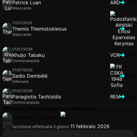
Patrick Luan
ARD
KPP
Attaccante
11/07/2026
Themis Themistokleous
KPP
Attaccante
01/07/2026
Xhuljo Tabaku
VOR
KPP
Centrocampista
01/07/2026
Sadio Dembélé
KPP
Difensore
01/07/2026
Panagiotis Tachtsidis
REM
KPP
Centrocampista
Allenatore Karmiotissa Pano Polemidia
Alexandros Garpozis
11 febbraio 2026
Iscrizione effettuata il giorno