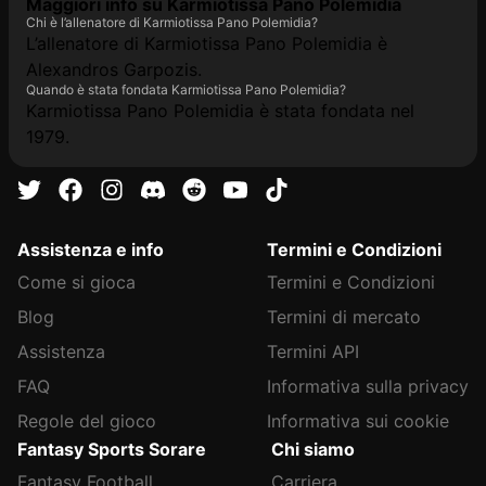
Maggiori info su Karmiotissa Pano Polemidia
Chi è l’allenatore di Karmiotissa Pano Polemidia?
L’allenatore di Karmiotissa Pano Polemidia è
Alexandros Garpozis.
Quando è stata fondata Karmiotissa Pano Polemidia?
Karmiotissa Pano Polemidia è stata fondata nel
1979.
Assistenza e info
Termini e Condizioni
Come si gioca
Termini e Condizioni
Blog
Termini di mercato
Assistenza
Termini API
FAQ
Informativa sulla privacy
Regole del gioco
Informativa sui cookie
Fantasy Sports Sorare
Chi siamo
Fantasy Football
Carriera