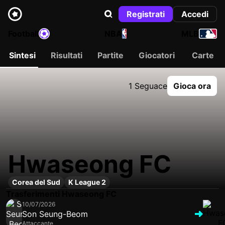
Registrati
Accedi
Football
NBA
MLB
Sintesi
Risultati
Partite
Giocatori
Carte
1 Seguace
Gioca ora
Hwaseong FC
Corea del Sud
K League 2
Trasferimenti Hwaseong FC
10/07/2026
Son Seung-Beom
Attaccante