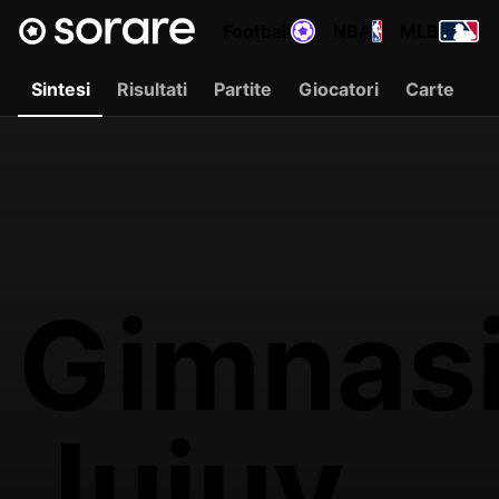
Football
NBA
MLB
Sintesi
Risultati
Partite
Giocatori
Carte
Gimnasi
Jujuy