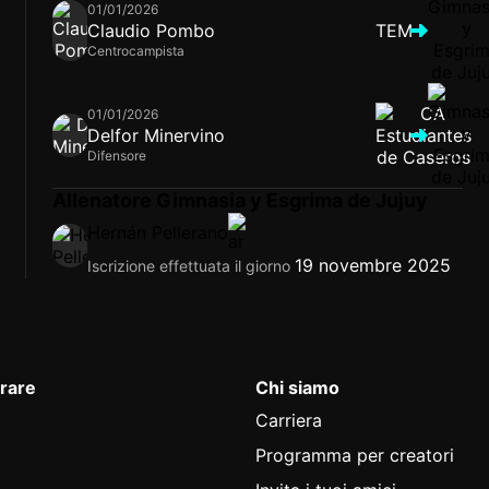
01/01/2026
Claudio Pombo
TEM
Centrocampista
01/01/2026
Delfor Minervino
Difensore
Allenatore Gimnasia y Esgrima de Jujuy
Hernán Pellerano
19 novembre 2025
Iscrizione effettuata il giorno
rare
Chi siamo
Carriera
Programma per creatori