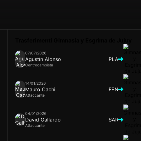
Trasferimenti Gimnasia y Esgrima de Jujuy
07/07/2026
Agustín Alonso
PLA
Centrocampista
14/01/2026
Mauro Cachi
FEN
Attaccante
04/01/2026
David Gallardo
SAR
Attaccante