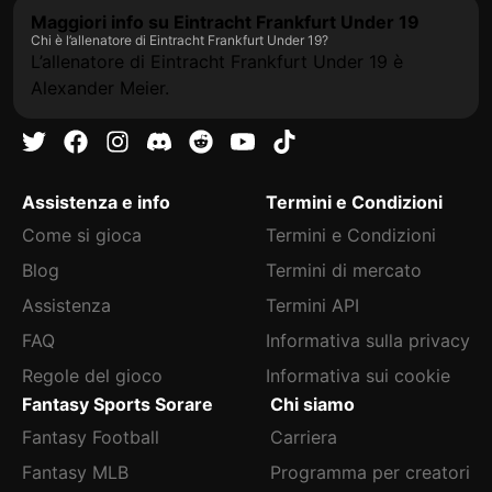
Maggiori info su Eintracht Frankfurt Under 19
Chi è l’allenatore di Eintracht Frankfurt Under 19?
L’allenatore di Eintracht Frankfurt Under 19 è
Alexander Meier.
Assistenza e info
Termini e Condizioni
Come si gioca
Termini e Condizioni
Blog
Termini di mercato
Assistenza
Termini API
FAQ
Informativa sulla privacy
Regole del gioco
Informativa sui cookie
Fantasy Sports Sorare
Chi siamo
Fantasy Football
Carriera
Fantasy MLB
Programma per creatori