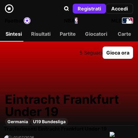
Registrati
Accedi
Football
NBA
MLB
Sintesi
Risultati
Partite
Giocatori
Carte
5 Seguaci
Gioca ora
Eintracht Frankfurt
Under 19
Germania
U19 Bundesliga
Trasferimenti Eintracht Frankfurt Under 19
01/07/2026