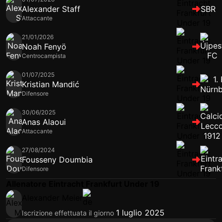
Alexander Staff
SBR
Attaccante
21/01/2026
Noah Fenyö
Centrocampista
01/07/2025
Kristian Mandić
Difensore
30/06/2025
Anas Alaoui
Attaccante
27/08/2024
Fousseny Doumbia
Difensore
Allenatore Eintracht Frankfurt Under 19
Alexander Meier
1 luglio 2025
Iscrizione effettuata il giorno