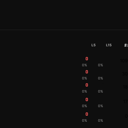
L5
L15
0
0
109
0%
0%
0
0
30
0%
0%
0
0
18
0%
0%
0
0
17
0%
0%
0
0
0
0%
0%