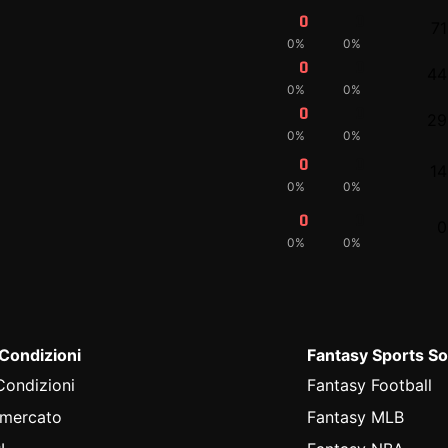
0
0
71
0%
0%
0
0
44
0%
0%
0
0
29
0%
0%
0
0
14
0%
0%
0
0
0
0%
0%
 Condizioni
Fantasy Sports So
Condizioni
Fantasy Football
 mercato
Fantasy MLB