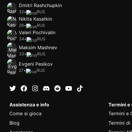
Dmitri Rashchupkin
32
•
RUS
Nikita Kasatkin
29
•
RUS
Valeri Pochivalin
34
•
RUS
Maksim Mashnev
33
•
RUS
Evgeni Pesikov
27
•
RUS
Assistenza e info
Termini e
Come si gioca
Termini e 
Blog
Termini di