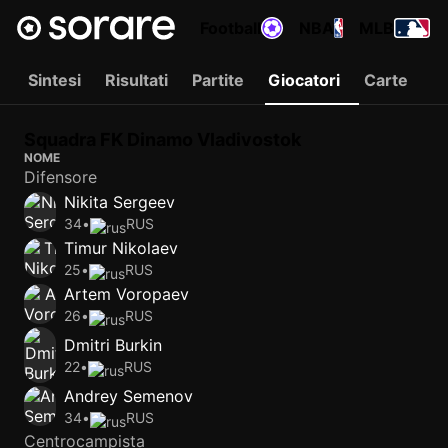
Football
NBA
MLB
Sintesi
Risultati
Partite
Giocatori
Carte
Squadra FK Dinamo Vladivostok
NOME
Difensore
Nikita Sergeev
34
•
RUS
Timur Nikolaev
25
•
RUS
Artem Voropaev
26
•
RUS
Dmitri Burkin
22
•
RUS
Andrey Semenov
34
•
RUS
Centrocampista