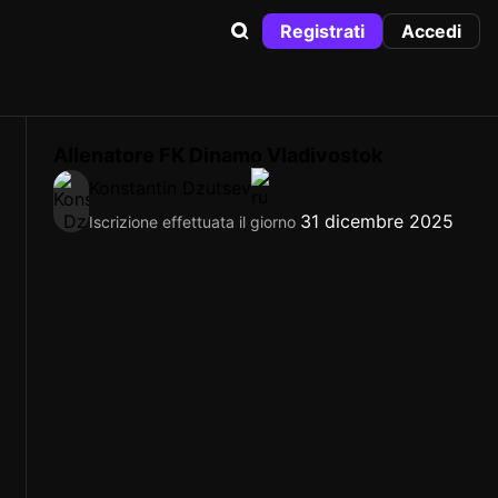
Registrati
Accedi
Allenatore FK Dinamo Vladivostok
Konstantin Dzutsev
31 dicembre 2025
Iscrizione effettuata il giorno