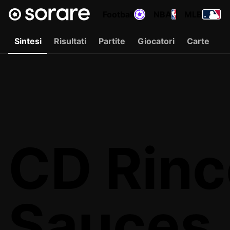
Football
NBA
MLB
Sintesi
Risultati
Partite
Giocatori
Carte
CD Rinc
Sauces