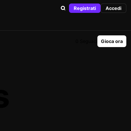
Registrati
Accedi
0 Seguaci
Gioca ora
s