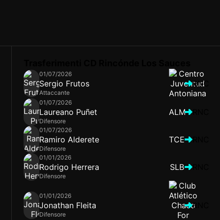
Trasferimenti CD Rincónde Los Sauces
01/07/2026
Sergio Frutos
RNC
Attaccante
01/07/2026
Laureano Puñet
ALM
RNC
Difensore
01/07/2026
Ramiro Alderete
TCE
RNC
Difensore
01/01/2026
Rodrigo Herrera
SLB
RNC
Difensore
01/01/2026
Jonathan Fleita
RNC
Difensore