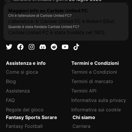
Maggiori info su Carlisle United FC
Chi è l’allenatore di Carlisle United FC?
L’allenatore di Carlisle United FC è Robert Elliot.
Quando è stata fondata Carlisle United FC?
Carlisle United FC è stata fondata nel 1903.
Assistenza e info
Termini e Condizioni
Come si gioca
Termini e Condizioni
Blog
Termini di mercato
Assistenza
Termini API
FAQ
Informativa sulla privacy
Regole del gioco
Informativa sui cookie
Fantasy Sports Sorare
Chi siamo
Fantasy Football
Carriera