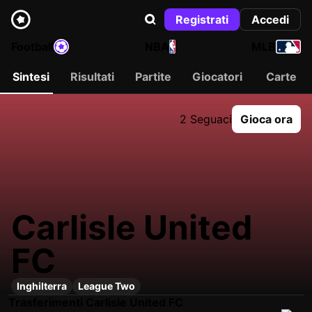
Registrati
Accedi
Football
NBA
MLB
Sintesi
Risultati
Partite
Giocatori
Carte
2 Seguaci
Gioca ora
Carlisle United
FC
Inghilterra
League Two
Trasferimenti Carlisle United FC