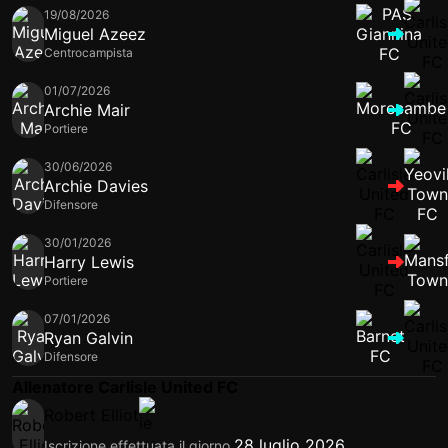
19/08/2026
Miguel Azeez
Centrocampista
01/07/2026
Archie Mair
Portiere
30/06/2026
Archie Davies
Difensore
30/01/2026
Harry Lewis
Portiere
07/01/2026
Ryan Galvin
Difensore
Allenatore Carlisle United FC
Robert Elliot
28 luglio 2026
Iscrizione effettuata il giorno