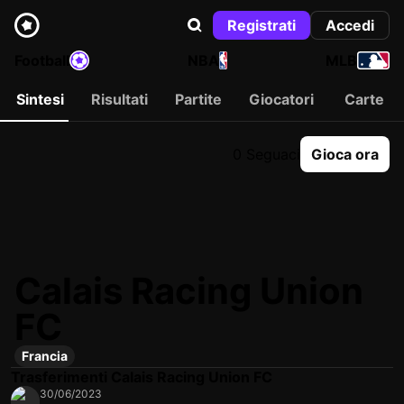
Registrati
Accedi
Football
NBA
MLB
Sintesi
Risultati
Partite
Giocatori
Carte
0 Seguaci
Gioca ora
Calais Racing Union
FC
Francia
Trasferimenti Calais Racing Union FC
30/06/2023