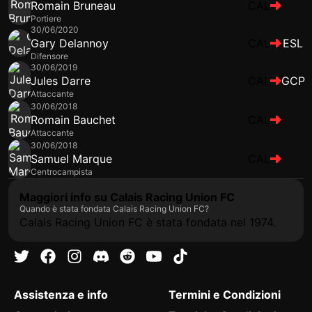
Romain Bruneau
CAL
Portiere
30/06/2020
Gary Delannoy
CAL
ESL
Difensore
30/06/2019
Jules Darre
CAL
GCP
Attaccante
30/06/2018
Romain Bauchet
CAL
Attaccante
30/06/2018
Samuel Marque
CAL
Centrocampista
Maggiori info su Calais Racing Union FC
Quando è stata fondata Calais Racing Union FC?
Calais Racing Union FC è stata fondata nel 1974.
Assistenza e info
Termini e Condizioni