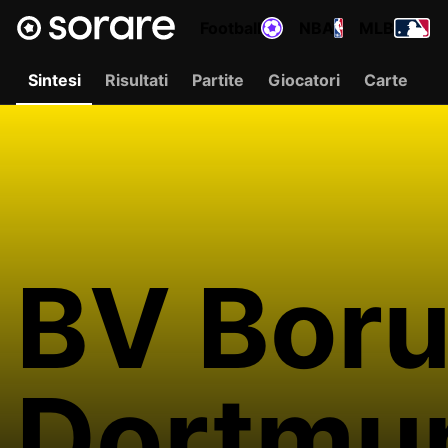
Football
NBA
MLB
Sintesi
Risultati
Partite
Giocatori
Carte
BV Boru
Dortmun