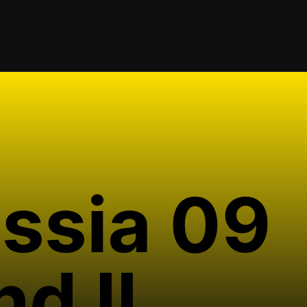
ssia 09
d II