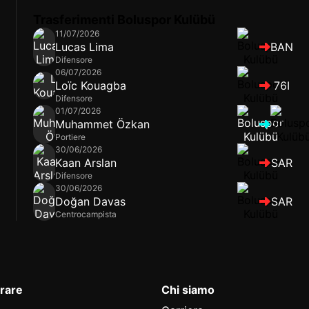
Trasferimenti Boluspor Kulübü
11/07/2026
Lucas Lima
BAN
Difensore
06/07/2026
Loïc Kouagba
76I
Difensore
01/07/2026
Muhammet Özkan
Portiere
30/06/2026
Kaan Arslan
SAR
Difensore
30/06/2026
Doğan Davas
SAR
Centrocampista
rare
Chi siamo