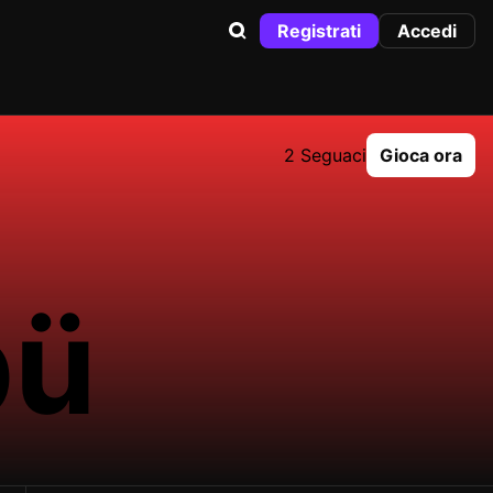
Registrati
Accedi
2 Seguaci
Gioca ora
bü