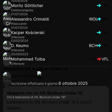
10/05/2026
Moritz Göttlicher
VFL
Centrocampista
01/07/2024
Alessandro Crimaldi
WOL
VFL
Attaccante
01/07/2024
Kacper Kościerski
VFL
Difensore
02/02/2024
D. Keumo
BCH
VFL
Difensore
30/06/2023
Mohammed Tolba
VFL
VFL
Difensore
Allenatore VfL Bochum Under 19
David Siebers
6 ottobre 2025
Iscrizione effettuata il giorno
Maggiori info su VfL Bochum Under 19
Chi è l’allenatore di VfL Bochum Under 19?
L’allenatore di VfL Bochum Under 19 è David
Siebers.