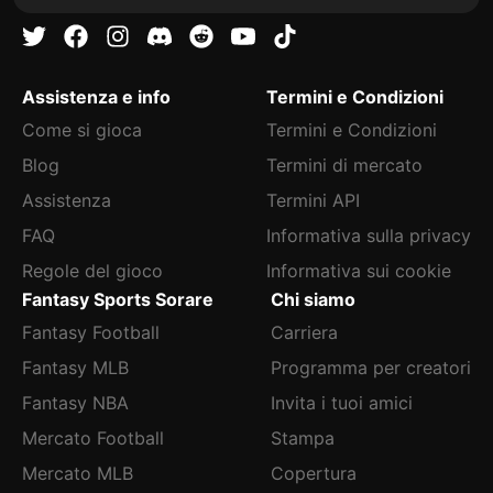
Assistenza e info
Termini e Condizioni
Come si gioca
Termini e Condizioni
Blog
Termini di mercato
Assistenza
Termini API
FAQ
Informativa sulla privacy
Regole del gioco
Informativa sui cookie
Fantasy Sports Sorare
Chi siamo
Fantasy Football
Carriera
Fantasy MLB
Programma per creatori
Fantasy NBA
Invita i tuoi amici
Mercato Football
Stampa
Mercato MLB
Copertura