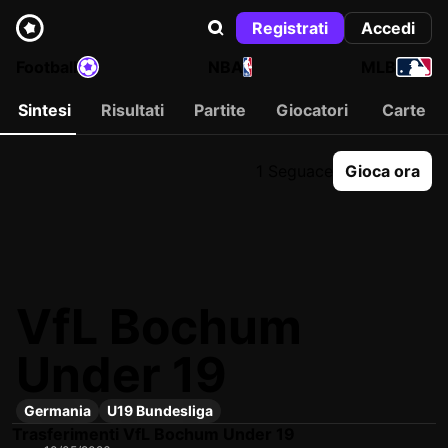
Registrati
Accedi
Football
NBA
MLB
Sintesi
Risultati
Partite
Giocatori
Carte
1 Seguace
Gioca ora
VfL Bochum
Under 19
Germania
U19 Bundesliga
Trasferimenti VfL Bochum Under 19