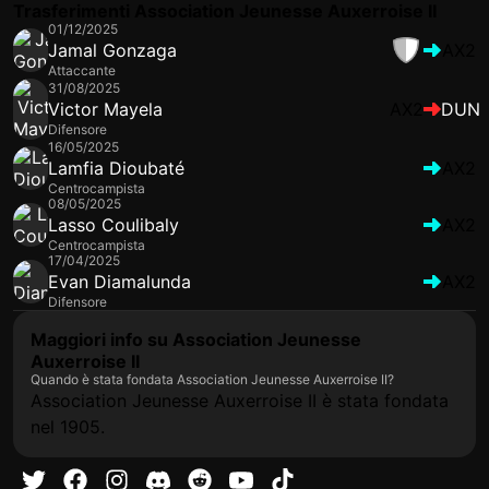
Trasferimenti Association Jeunesse Auxerroise II
01/12/2025
Jamal Gonzaga
AX2
Attaccante
31/08/2025
Victor Mayela
AX2
DUN
Difensore
16/05/2025
Lamfia Dioubaté
AX2
Centrocampista
08/05/2025
Lasso Coulibaly
AX2
Centrocampista
17/04/2025
Evan Diamalunda
AX2
Difensore
Maggiori info su Association Jeunesse
Auxerroise II
Quando è stata fondata Association Jeunesse Auxerroise II?
Association Jeunesse Auxerroise II è stata fondata
nel 1905.