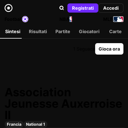
Registrati
Accedi
Football
NBA
MLB
Sintesi
Risultati
Partite
Giocatori
Carte
1 Seguace
Gioca ora
Association
Jeunesse Auxerroise
II
Francia
National 1