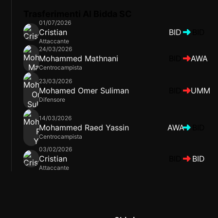
Trasferimenti Al Bidda SC
01/07/2026
Cristian
BID
BID
Attaccante
24/03/2026
Mohammed Mathnani
BID
AWA
Centrocampista
23/03/2026
Mohamed Omer Suliman
BID
UMM
Difensore
14/03/2026
Mohammed Raed Yassin
AWA
BID
Centrocampista
03/02/2026
Cristian
BID
BID
Attaccante