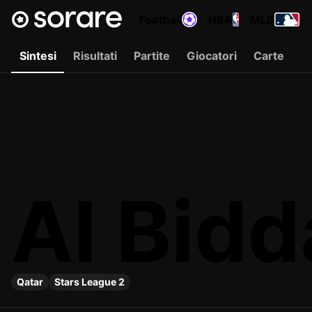
Football
NBA
MLB
Sintesi
Risultati
Partite
Giocatori
Carte
Al Bid
Qatar
Stars League 2