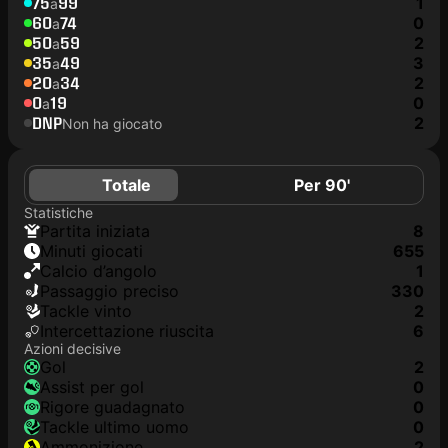
75
99
1
a
60
74
0
a
50
59
2
a
35
49
3
a
20
34
2
a
0
19
0
a
DNP
2
Non ha giocato
Totale
Per 90'
Statistiche
Partita iniziata
8
Minuti giocati
655
Calcio d’angolo
1
Passaggio preciso
330
Tackle vinto
2
Intercettazione riuscita
6
Azioni decisive
Gol
2
Assist per gol
0
Rigore guadagnato
0
Tackle ultimo uomo
0
Ammonizione
2