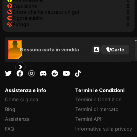
Espulsione
0
Errore che ha causato un gol
0
Rigore subito
0
Autogol
0
202
Nessuna carta in vendita
Carte
Assistenza e info
Termini e Condizioni
Come si gioca
Termini e Condizioni
Blog
Termini di mercato
Assistenza
Termini API
FAQ
Informativa sulla privacy