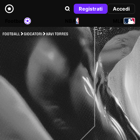
Registrati
Accedi
Football
NBA
MLB
FOOTBALL
GIOCATORI
XAVI TORRES