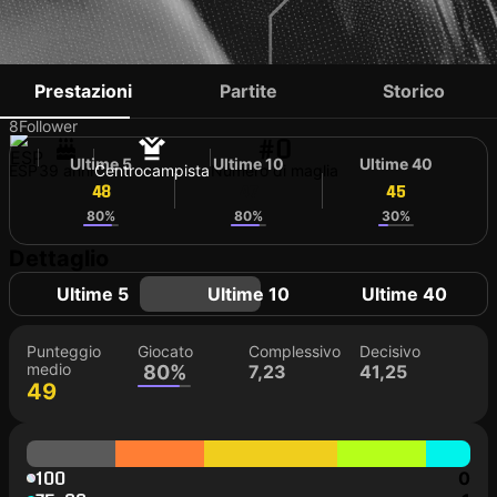
XAVI TORRES
Prestazioni
Partite
Storico
8
Follower
#0
Ultime 5
Ultime 10
Ultime 40
ESP
39 anni
Centrocampista
Numero di maglia
48
47
45
80%
80%
30%
Dettaglio
Ultime 5
Ultime 10
Ultime 40
Punteggio
Giocato
Complessivo
Decisivo
medio
80%
7,23
41,25
49
100
0