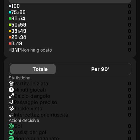
100
0
75
99
0
a
60
74
0
a
50
59
0
a
35
49
0
a
20
34
0
a
0
19
0
a
DNP
0
Non ha giocato
Totale
Per 90'
Statistiche
Partita iniziata
0
Minuti giocati
0
Calcio d’angolo
0
Passaggio preciso
0
Tackle vinto
0
Intercettazione riuscita
0
Azioni decisive
Gol
0
Assist per gol
0
Rigore guadagnato
0