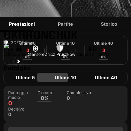
VLADYSLAV
Prestazioni
Partite
Storico
OKHRONCHUK
#3
DF
0
Follower
Ultime 5
Ultime 10
Ultime 40
#0
0
0
0
UKR
29 anni
Difensore
Znicz Pruszków
Numero di maglia
0%
0%
0%
Dettaglio
Ultime 5
Ultime 10
Ultime 40
Punteggio
Giocato
Complessivo
medio
0%
0
0
Decisivo
0