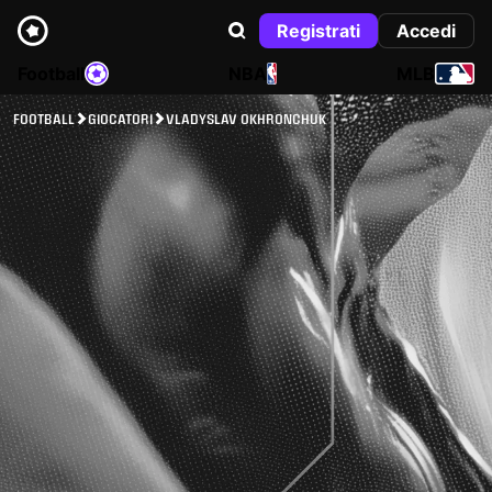
Registrati
Accedi
Football
NBA
MLB
FOOTBALL
GIOCATORI
VLADYSLAV OKHRONCHUK