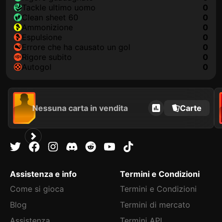
Tackle ultimo uomo
0
clean sheet 60
0
Ammonizione
0
Espulsione
0
Errore che ha causato un gol
0
Rigore subito
0
Autogol
0
Nessuna carta in vendita
Carte
Assistenza e info
Termini e Condizioni
Come si gioca
Termini e Condizioni
Blog
Termini di mercato
Assistenza
Termini API