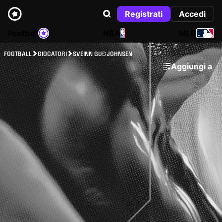
Registrati
Accedi
Football
NBA
MLB
FOOTBALL
GIOCATORI
SVEINN GUÐJOHNSEN
Aggiungi a