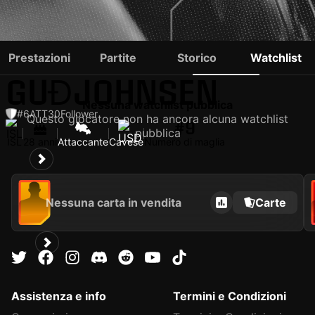
SVEINN
Prestazioni
Partite
Storico
Watchlist
GUÐJOHNSEN
Nessuna watchlist pubblica
#6
ATT
30
Follower
Questo giocatore non ha ancora alcuna watchlist
#9
pubblica
ISL
28 anni
Attaccante
Cavese
Numero di maglia
Nessuna carta in vendita
Carte
Assistenza e info
Termini e Condizioni