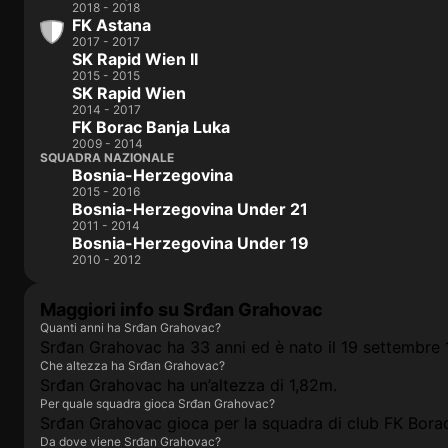
2018 - 2018
FK Astana
2017 - 2017
SK Rapid Wien II
2015 - 2015
SK Rapid Wien
2014 - 2017
FK Borac Banja Luka
2009 - 2014
SQUADRA NAZIONALE
Bosnia-Herzegovina
2015 - 2016
Bosnia-Herzegovina Under 21
2011 - 2014
Bosnia-Herzegovina Under 19
2010 - 2012
Maggiori info su Srđan Grahovac
Quanti anni ha Srđan Grahovac?
Srđan Grahovac ha 33 anni ed è nato il 19 settembre 
Che altezza ha Srđan Grahovac?
Srđan Grahovac ha un’altezza di 1,82m.
Per quale squadra gioca Srđan Grahovac?
Srđan Grahovac gioca per la squadra di club FK Bora
Da dove viene Srđan Grahovac?