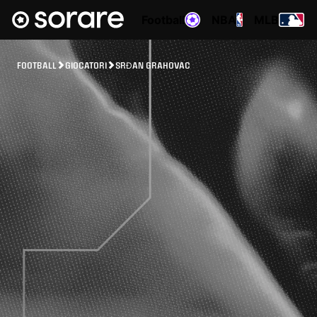
Football
NBA
MLB
FOOTBALL
GIOCATORI
SRĐAN GRAHOVAC