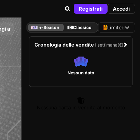
Registrati
Accedi
Limited
In-Season
Classico
gi a
Cronologia delle vendite
1 settimana
(€)
Nessun dato
Nessuna carta in vendita al momento