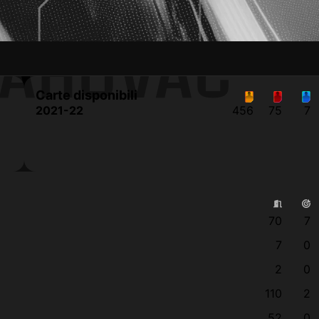
RAHOVAC
Carte disponibili
2021-22
456
75
7
70
7
7
0
2
0
110
2
52
0