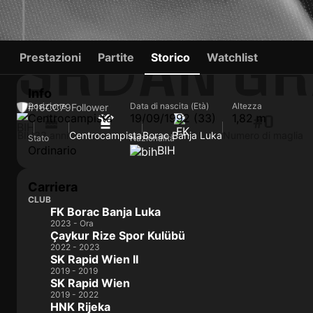
SRĐAN G
Prestazioni
Partite
Storico
Watchlist
Info
Posizione
Data di nascita (Età)
Altezza
#16
CC
79
Follower
Centrocampista
19/09/1992 (33)
1,82 m
#0
BIH
33 anni
Centrocampista
Borac Banja Luka
Numero di maglia
Stato
Nazionalità
Ordinario
BIH
Carriera
CLUB
FK Borac Banja Luka
2023 - Ora
Çaykur Rize Spor Kulübü
2022 - 2023
SK Rapid Wien II
2019 - 2019
SK Rapid Wien
2019 - 2022
HNK Rijeka