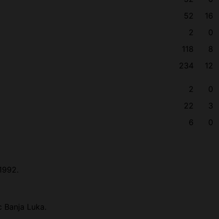
52
16
2
0
118
8
234
12
2
0
22
3
6
0
1992.
c Banja Luka.