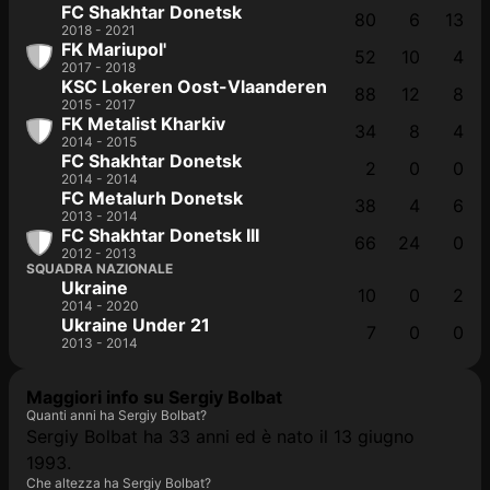
FC Shakhtar Donetsk
80
6
13
2018 - 2021
FK Mariupol'
52
10
4
2017 - 2018
KSC Lokeren Oost-Vlaanderen
88
12
8
2015 - 2017
FK Metalist Kharkiv
34
8
4
2014 - 2015
FC Shakhtar Donetsk
2
0
0
2014 - 2014
FC Metalurh Donetsk
38
4
6
2013 - 2014
FC Shakhtar Donetsk III
66
24
0
2012 - 2013
SQUADRA NAZIONALE
Ukraine
10
0
2
2014 - 2020
Ukraine Under 21
7
0
0
2013 - 2014
Maggiori info su Sergiy Bolbat
Quanti anni ha Sergiy Bolbat?
Sergiy Bolbat ha 33 anni ed è nato il 13 giugno
1993.
Che altezza ha Sergiy Bolbat?