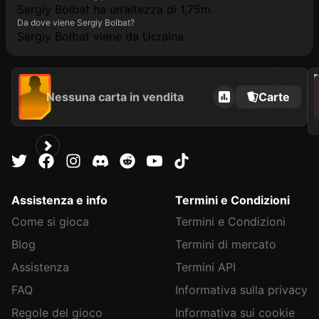
Sergiy Bolbat ha un’altezza di 1,75m.
Da dove viene Sergiy Bolbat?
Sergiy Bolbat viene da Ucraina.
202
Nessuna carta in vendita
Carte
Assistenza e info
Termini e Condizioni
Come si gioca
Termini e Condizioni
Blog
Termini di mercato
Assistenza
Termini API
FAQ
Informativa sulla privacy
Regole del gioco
Informativa sui cookie