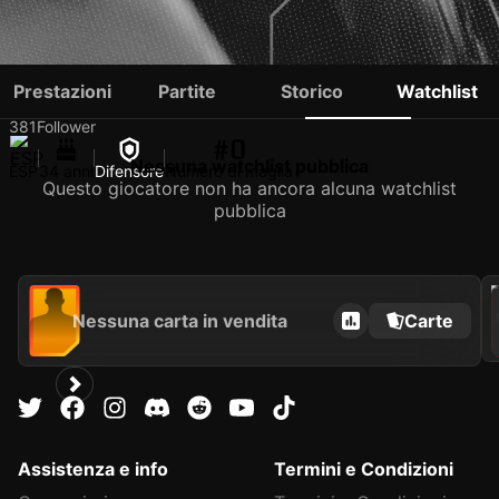
SERGI ROBERTO
Prestazioni
Partite
Storico
Watchlist
381
Follower
#0
Nessuna watchlist pubblica
ESP
34 anni
Difensore
Numero di maglia
Questo giocatore non ha ancora alcuna watchlist
pubblica
2021
Nessuna carta in vendita
Carte
Assistenza e info
Termini e Condizioni