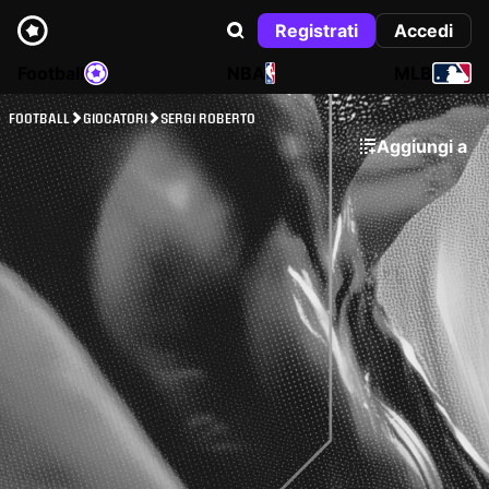
Registrati
Accedi
Football
NBA
MLB
FOOTBALL
GIOCATORI
SERGI ROBERTO
Aggiungi a