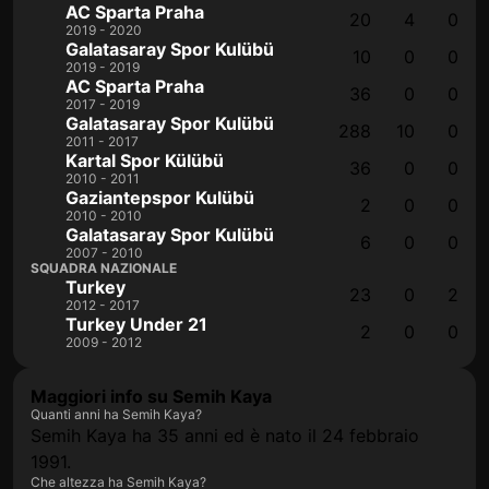
AC Sparta Praha
20
4
0
2019 - 2020
Galatasaray Spor Kulübü
10
0
0
2019 - 2019
AC Sparta Praha
36
0
0
2017 - 2019
Galatasaray Spor Kulübü
288
10
0
2011 - 2017
Kartal Spor Külübü
36
0
0
2010 - 2011
Gaziantepspor Kulübü
2
0
0
2010 - 2010
Galatasaray Spor Kulübü
6
0
0
2007 - 2010
SQUADRA NAZIONALE
Turkey
23
0
2
2012 - 2017
Turkey Under 21
2
0
0
2009 - 2012
Maggiori info su Semih Kaya
Quanti anni ha Semih Kaya?
Semih Kaya ha 35 anni ed è nato il 24 febbraio
1991.
Che altezza ha Semih Kaya?