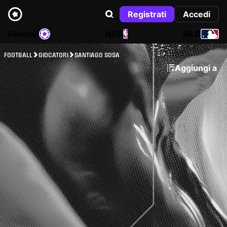
Registrati
Accedi
Football
NBA
MLB
FOOTBALL
GIOCATORI
SANTIAGO SOSA
Aggiungi a