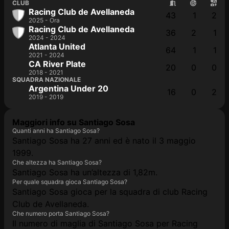
CLUB
Racing Club de Avellaneda
43
1
2
2025 - Ora
Racing Club de Avellaneda
36
2
1
2024 - 2024
Atlanta United
64
1
1
2021 - 2024
CA River Plate
20
0
0
2018 - 2021
SQUADRA NAZIONALE
Argentina Under 20
16
0
2
2019 - 2019
Maggiori info su Santiago Sosa
Quanti anni ha Santiago Sosa?
Santiago Sosa ha 27 anni ed è nato il 3 maggio
1999.
Che altezza ha Santiago Sosa?
Santiago Sosa ha un’altezza di 1,82m.
Per quale squadra gioca Santiago Sosa?
Santiago Sosa gioca per la squadra di club Racing
Club de Avellaneda.
Che numero porta Santiago Sosa?
Il numero di maglia di Santiago Sosa per Racing