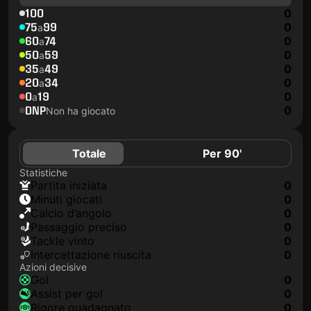
100
0
75
99
0
a
60
74
0
a
50
59
0
a
35
49
0
a
20
34
0
a
0
19
0
a
DNP
0
Non ha giocato
Totale
Per 90'
Statistiche
Partita iniziata
0
Minuti giocati
0
Calcio d’angolo
0
Passaggio preciso
0
Tackle vinto
0
Intercettazione riuscita
0
Azioni decisive
Gol
0
Assist per gol
0
Rigore guadagnato
0