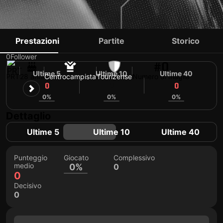
RODRIGO CALDEIRA
Prestazioni
Partite
Storico
0
Follower
#0
Ultime 5
Ultime 10
Ultime 40
PRT
28 anni
Centrocampista
Tourizense
Numero di maglia
0
0
0
0%
0%
0%
Dettaglio
Ultime 5
Ultime 10
Ultime 40
Punteggio
Giocato
Complessivo
medio
0%
0
0
Decisivo
0