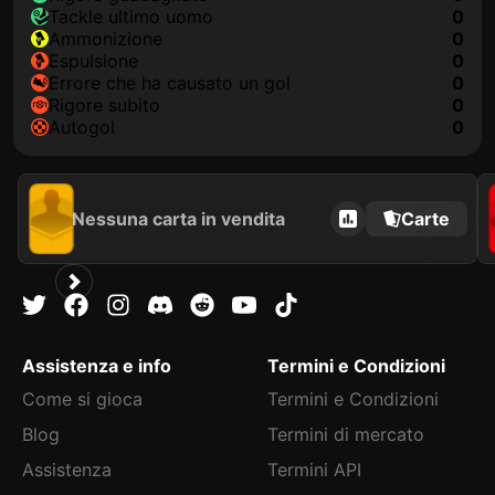
Tackle ultimo uomo
0
Ammonizione
0
Espulsione
0
Errore che ha causato un gol
0
Rigore subito
0
Autogol
0
Nessuna carta in vendita
Carte
Assistenza e info
Termini e Condizioni
Come si gioca
Termini e Condizioni
Blog
Termini di mercato
Assistenza
Termini API