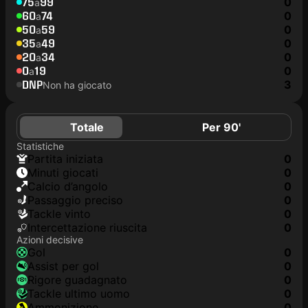
75
99
0
a
60
74
0
a
50
59
0
a
35
49
0
a
20
34
0
a
0
19
0
a
DNP
3
Non ha giocato
Totale
Per 90'
Statistiche
Partita iniziata
0
Minuti giocati
0
Calcio d’angolo
0
Passaggio preciso
0
Tackle vinto
0
Intercettazione riuscita
0
Azioni decisive
Gol
0
Assist per gol
0
Rigore guadagnato
0
Tackle ultimo uomo
0
Ammonizione
0