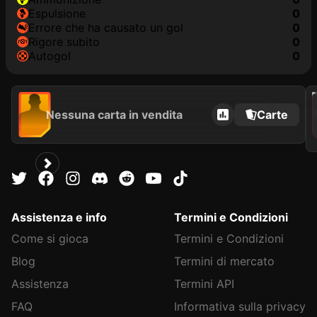
Espulsione
0
Errore che ha causato un gol
0
Rigore subito
0
Autogol
0
202
Nessuna carta in vendita
Carte
Assistenza e info
Termini e Condizioni
Come si gioca
Termini e Condizioni
Blog
Termini di mercato
Assistenza
Termini API
FAQ
Informativa sulla privacy