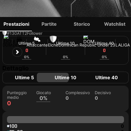
RAFAEL NÚÑEZ
Prestazioni
Partite
Storico
Watchlist
#130
ATT
2
Follower
Ultime 5
Ultime 10
Ultime 40
DOM
24 anni
Attaccante
Elche
Dominican Republic Under 23
LALIGA
0
0
0
0%
0%
0%
Dettaglio
Ultime 5
Ultime 10
Ultime 40
Punteggio
Giocato
Complessivo
Decisivo
medio
0%
0
0
0
100
0