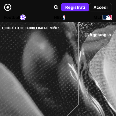
Registrati
Accedi
Football
NBA
MLB
FOOTBALL
GIOCATORI
RAFAEL NÚÑEZ
Aggiungi a