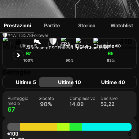
OUSMANE DEMBÉLÉ
Prestazioni
Partite
Storico
Watchlist
#4
ATT
3578
Follower
#10
Ultime 5
Ultime 10
Ultime 40
FRA
29 anni
Attaccante
PSG
France
Ligue 1
Champion
Numero di magl
67
68
65
100%
90%
83%
Dettaglio
Ultime 5
Ultime 10
Ultime 40
Punteggio
Giocato
Complessivo
Decisivo
medio
90%
14,89
52,22
67
100
0