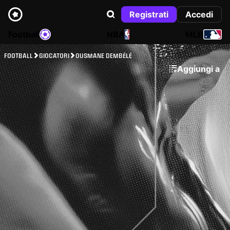
Registrati
Accedi
Football
NBA
MLB
FOOTBALL
GIOCATORI
OUSMANE DEMBÉLÉ
Aggiungi a