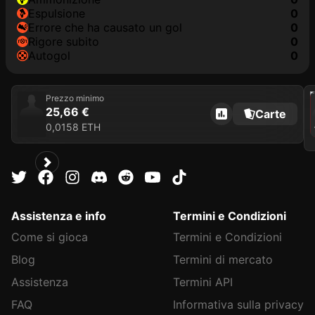
Espulsione
0
Errore che ha causato un gol
0
Rigore subito
0
Autogol
0
202
Prezzo minimo
25,66 €
Carte
0,0158 ETH
Assistenza e info
Termini e Condizioni
Come si gioca
Termini e Condizioni
Blog
Termini di mercato
Assistenza
Termini API
FAQ
Informativa sulla privacy