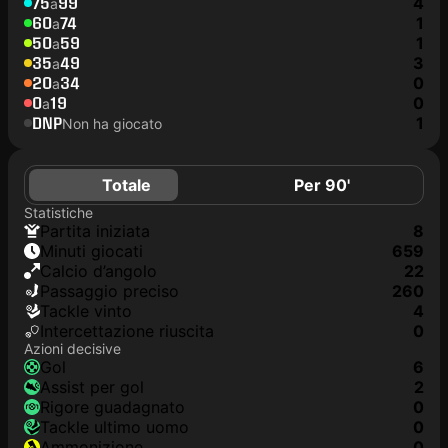
75
99
4
a
60
74
1
a
50
59
1
a
35
49
3
a
20
34
0
a
0
19
0
a
DNP
1
Non ha giocato
Totale
Per 90'
Statistiche
Partita iniziata
8
Minuti giocati
659
Calcio d’angolo
22
Passaggio preciso
260
Tackle vinto
4
Intercettazione riuscita
0
Azioni decisive
Gol
6
Assist per gol
2
Rigore guadagnato
0
Tackle ultimo uomo
0
Ammonizione
0