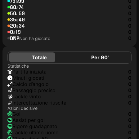
75
99
0
a
60
74
0
a
50
59
0
a
35
49
0
a
20
34
0
a
0
19
0
a
DNP
0
Non ha giocato
Totale
Per 90'
Statistiche
Partita iniziata
0
Minuti giocati
0
Calcio d’angolo
0
Passaggio preciso
0
Tackle vinto
0
Intercettazione riuscita
0
Azioni decisive
Gol
0
Assist per gol
0
Rigore guadagnato
0
Tackle ultimo uomo
0
clean sheet 60
0