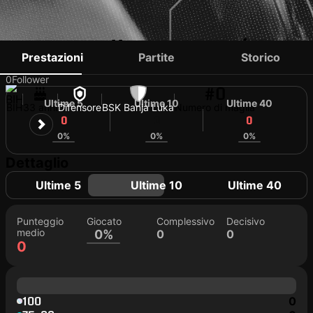
NEBOJŠA RUNIĆ
Prestazioni
Partite
Storico
0
Follower
#0
Ultime 5
Ultime 10
Ultime 40
BIH
33 anni
Difensore
BSK Banja Luka
Numero di maglia
0
0
0
0%
0%
0%
Dettaglio
Ultime 5
Ultime 10
Ultime 40
Punteggio
Giocato
Complessivo
Decisivo
medio
0%
0
0
0
100
0