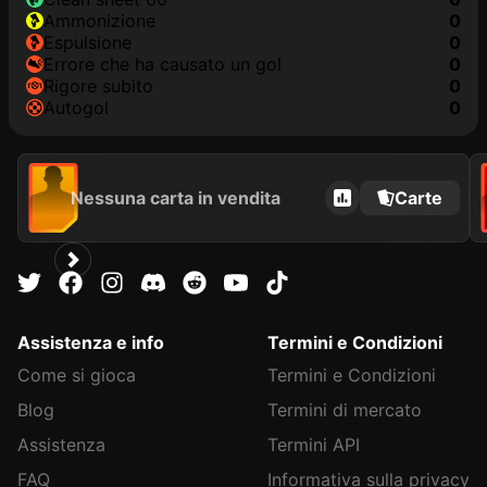
Ammonizione
0
Espulsione
0
Errore che ha causato un gol
0
Rigore subito
0
Autogol
0
Nessuna carta in vendita
Carte
Assistenza e info
Termini e Condizioni
Come si gioca
Termini e Condizioni
Blog
Termini di mercato
Assistenza
Termini API
FAQ
Informativa sulla privacy