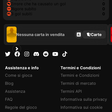
Errore che ha causato un gol
0
Rigore subito
0
3 gol subiti
0
Nessuna carta in vendita
Carte
Assistenza e info
Termini e Condizioni
Come si gioca
Termini e Condizioni
Blog
Termini di mercato
Assistenza
Termini API
FAQ
Informativa sulla privacy
Regole del gioco
Informativa sui cookie