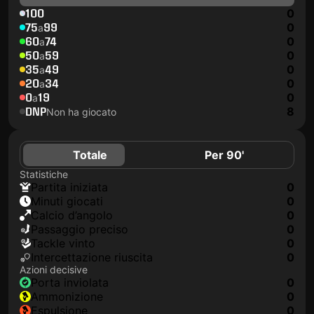
100
0
75
99
0
a
60
74
0
a
50
59
0
a
35
49
0
a
20
34
0
a
0
19
0
a
DNP
8
Non ha giocato
Totale
Per 90'
Statistiche
Partita iniziata
0
Minuti giocati
0
Calcio d’angolo
0
Passaggio preciso
0
Tackle vinto
0
Intercettazione riuscita
0
Azioni decisive
Porta inviolata
0
Ammonizione
0
Espulsione
0