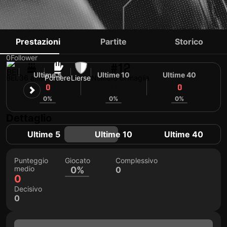
NATHAN GORIS
Prestazioni
Partite
Storico
0
Follower
#12
Ultime 5
Ultime 10
Ultime 40
BEL
36 anni
Portiere
Lierse
Numero di maglia
0
0
0
0%
0%
0%
Dettaglio
Ultime 5
Ultime 10
Ultime 40
Punteggio
Giocato
Complessivo
medio
0%
0
0
Decisivo
0