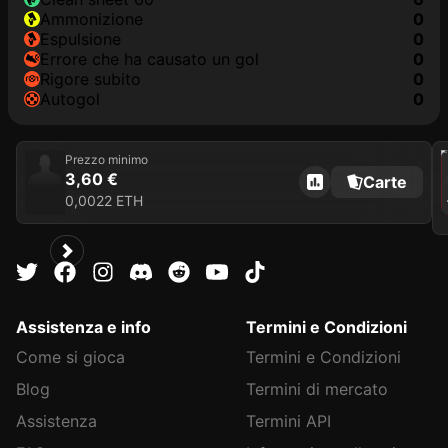
Ammonizione
0
Espulsione
0
Errore che ha causato un gol
0
Rigore subito
0
Autogol
0
202
Prezzo minimo
3,60 €
Carte
0,0022 ETH
Assistenza e info
Termini e Condizioni
Come si gioca
Termini e Condizioni
Blog
Termini di mercato
Assistenza
Termini API