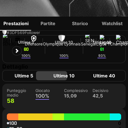
MOUSSA NIAKHATÉ
Prestazioni
Partite
Storico
Watchlist
#3
DF
569
Follower
Ultime 5
Ultime 10
Ultime 40
SEN
30 anni
Difensore
Olympique Lyonnais
Senegal
Ligue 1
Champio
60
58
61
100%
100%
93%
Dettaglio
Ultime 5
Ultime 10
Ultime 40
Punteggio
Giocato
Complessivo
Decisivo
medio
100%
15,09
42,5
58
100
0