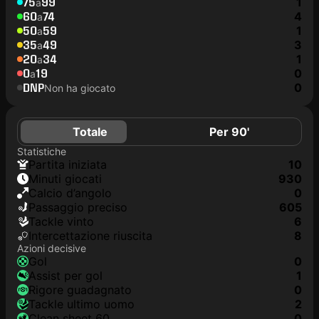
75
99
1
a
60
74
4
a
50
59
1
a
35
49
3
a
20
34
1
a
0
19
0
a
DNP
0
Non ha giocato
Totale
Per 90'
Statistiche
Partita iniziata
10
Minuti giocati
930
Calcio d’angolo
0
Passaggio preciso
605
Tackle vinto
6
Intercettazione riuscita
8
Azioni decisive
Gol
0
Assist per gol
1
Rigore guadagnato
0
Tackle ultimo uomo
2
clean sheet 60
0