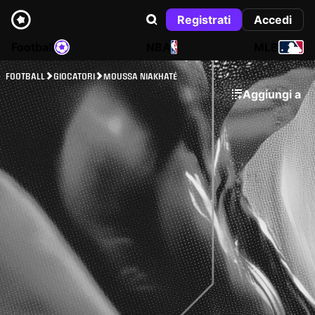
Registrati
Accedi
Football
NBA
MLB
FOOTBALL
GIOCATORI
MOUSSA NIAKHATÉ
Aggiungi a