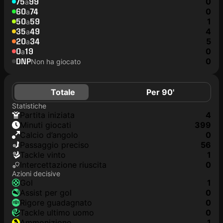
75
99
0
a
60
74
0
a
50
59
1
a
35
49
4
a
20
34
5
a
0
19
0
a
DNP
0
Non ha giocato
Totale
Per 90'
Statistiche
Partita iniziata
4
Minuti giocati
399
Calcio d’angolo
0
Passaggio preciso
56
Tackle vinto
1
Intercettazione riuscita
0
Azioni decisive
Gol
1
Assist per gol
0
Rigore guadagnato
0
Tackle ultimo uomo
0
Ammonizione
1