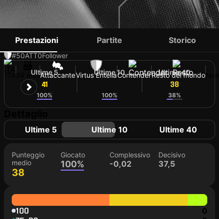
MATTIA TIRELLI
Prestazioni
Partite
Storico
#50
ATT
0
Follower
Ultime 5
Ultime 10
Ultime 40
ITA
24 anni
Attaccante
Virtus Entella
Contender
Resto del mondo
Num
41
38
38
100%
100%
38%
Dettaglio
Ultime 5
Ultime 10
Ultime 40
Punteggio
Giocato
Complessivo
Decisivo
medio
100%
-0,02
37,5
38
100
0