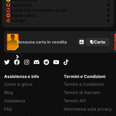
Espulsione
0
Errore che ha causato un gol
0
Rigore subito
0
Autogol
0
Nessuna carta in vendita
Carte
Assistenza e info
Termini e Condizioni
Come si gioca
Termini e Condizioni
Blog
Termini di mercato
Assistenza
Termini API
FAQ
Informativa sulla privacy