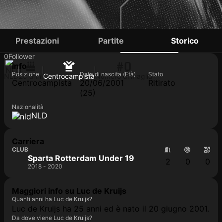
LUC DE KRUIJS
Prestazioni
Partite
Storico
0
Follower
#0
Info
Posizione
Data di nascita (Età)
Stato
NLD
25 anni
Centrocampista
Numero di maglia
Centrocampista
20/06/2001
Ritirato
(25)
Nazionalità
NLD
Carriera
CLUB
Sparta Rotterdam Under 19
2
0
0
2018 - 2020
Maggiori info su Luc de Kruijs
Quanti anni ha Luc de Kruijs?
Luc de Kruijs ha 25 anni ed è nato il 20 giugno 2001.
Da dove viene Luc de Kruijs?