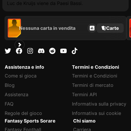
Luc de Kruijs viene da Paesi Bassi.
Nessuna carta in vendita
Carte
Assistenza e info
Termini e Condizioni
Come si gioca
Termini e Condizioni
Blog
Termini di mercato
Assistenza
Termini API
FAQ
Informativa sulla privacy
Regole del gioco
Informativa sui cookie
Fantasy Sports Sorare
Chi siamo
Fantasy Football
Carriera