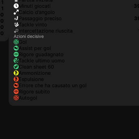
1
Minuti giocati
3
1
Calcio d’angolo
0
Passaggio preciso
3
0
Tackle vinto
0
Intercettazione riuscita
0
Azioni decisive
Gol
Assist per gol
Rigore guadagnato
Tackle ultimo uomo
clean sheet 60
Ammonizione
Espulsione
Errore che ha causato un gol
Rigore subito
Autogol