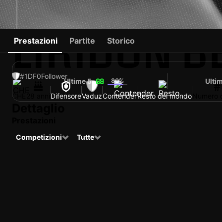
LIRIDON B
Prestazioni
Partite
Storico
#1
DF
0
Follower
Ultime 5
80%
Ulti
69
#
CHE
28 anni
Difensore
Vaduz
Contender
Resto del mondo
Numero d
Dettaglio
Prestazioni
Competizioni
Tutte