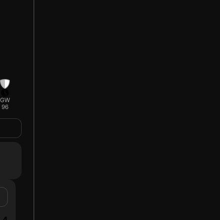
GW
96
4