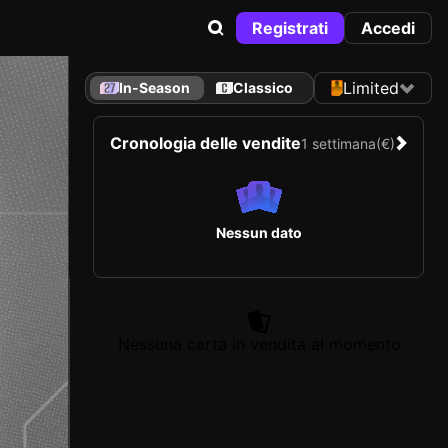
Registrati
Accedi
Limited
In-Season
Classico
Cronologia delle vendite
1 settimana
(€)
Nessun dato
Nessuna carta in vendita al momento