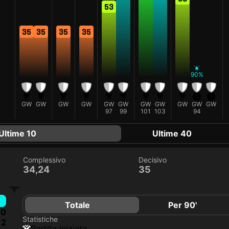
53
35
35
35
35
A
90%
GW
GW
GW
GW
GW
GW
GW
GW
GW
GW
GW
97
99
101
103
94
Ultime 10
Ultime 40
Complessivo
Decisivo
34,24
35
Totale
Per 90'
0
Statistiche
2
Partita iniziata