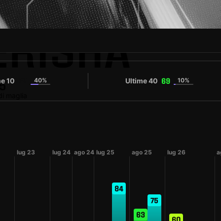
ERISHA
me 10
40%
Ultime 40
10%
69
69
5
i maglia
lug 23
lug 24
ago 24
lug 25
ago 25
lug 26
a
84
75
63
60