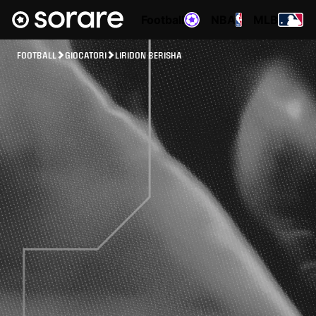
Football
NBA
MLB
FOOTBALL
GIOCATORI
LIRIDON BERISHA