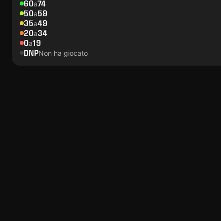
60
74
a
50
59
a
35
49
a
20
34
a
0
19
a
DNP
Non ha giocato