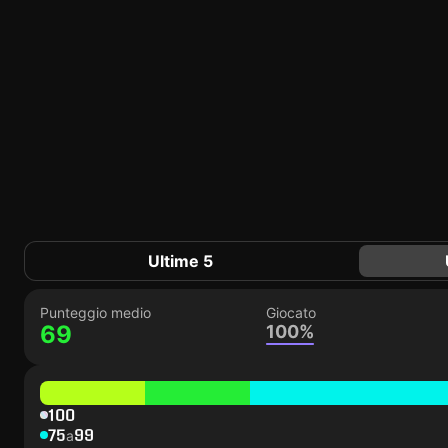
Ultime 5
Punteggio medio
Giocato
69
100%
100
75
99
a